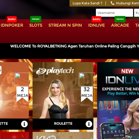
Lupa Kata Sandi ?
Hubungi Kam
BARU
BARU
PROMO
PROMO
IDNPOKER
SLOTS
STREAM N SPIN
IDNLIVE
ARCADE
T
WELCOME To ROYALBETKING Agen Taruhan Online Paling Canggih Yang Per
Min
Max
Meja
Min
Max
Meja
1Rb
10Jt
Roulette
2Rb
20Jt
Baccarat
1Rb
10Jt
Sicbo
2Rb
2Jt
Dragon Tiger
1Rb
10Jt
Baccarat
1Rb
20Jt
Roulette
1Rb
10Jt
Blackjack
10Rb
20Jt
Sicbo
2
32
1Rb
10Jt
Dragon Tiger
10Rb
1Jt
Special Games
Special Games
1Rb
10Jt
MEJA
MEJA
MASUK
DAFTAR
MASUK
BALI
KEMBALI
ETTE
ROULETTE
ETTE
ROULETTE
Min
Max
Meja
Min
Max