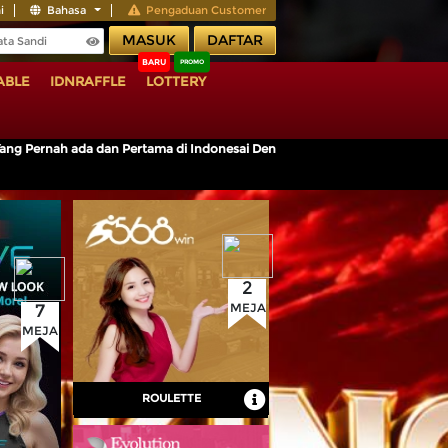
i
Bahasa
Pengaduan Customer
DAFTAR
BARU
PROMO
ABLE
IDNRAFFLE
LOTTERY
nah ada dan Pertama di Indonesai Dengan Deposit Paling Mudah dengan 
Min
Max
Meja
Min
Max
1Rb
5Jt
Baccarat
10Rb
5Jt
1Rb
5Jt
Roulette
1Rb
25Jt
1Rb
5Jt
Sic Bo
1Rb
25Jt
1Rb
5Jt
Dragon Tiger
10Rb
10Jt
2
1Rb
5Jt
Special Games
1Rb
2Jt
7
MEJA
MEJA
DAFTAR
MASUK
KEMBALI
ROULETTE
ROULETTE
Meja
Min
Max